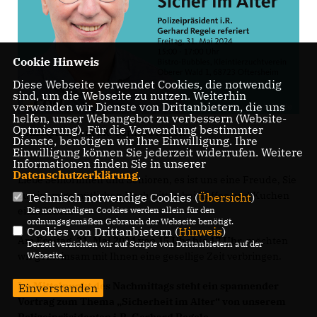
Cookie Hinweis
Diese Webseite verwendet Cookies, die notwendig
sind, um die Webseite zu nutzen. Weiterhin
verwenden wir Dienste von Drittanbietern, die uns
helfen, unser Webangebot zu verbessern (Website-
Optmierung). Für die Verwendung bestimmter
Polizeipräsident i.R. Gerhard Regele
Dienste, benötigen wir Ihre Einwilligung. Ihre
Einwilligung können Sie jederzeit widerrufen. Weitere
Informationen finden Sie in unserer
Datenschutzerklärung
.
Liebe Seniorinnen und Senioren, es ist uns eine Freude, Sie
zu einem gemütlichen Nachmittag bei Kaffee und Kuchen
Technisch notwendige Cookies (
Übersicht
)
Die notwendigen Cookies werden allein für den
einzuladen.
ordnungsgemäßen Gebrauch der Webseite benötigt.
Cookies von Drittanbietern (
Hinweis
)
Am
Freitag, 31. Mai 2024 von 15 Uhr bis 17 Uhr,
möchten
Derzeit verzichten wir auf Scripte von Drittanbietern auf der
Webseite.
wir gemeinsam mit Ihnen eine gesellige Zeit verbringen.
Im Mittelpunkt des Nachmittags steht ein spannender
Einverstanden
Vortrag zum Thema „Sicherheit im Alter“ von unserem