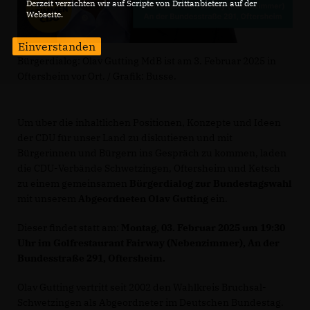
Derzeit verzichten wir auf Scripte von Drittanbietern auf der
Webseite.
Einverstanden
Bürgerdialog: Olav Gutting MdB ist am 3. Februar 2025 in
Oftersheim vor Ort. / Grafik: Busse.
Um über die inhaltlichen Positionen, Konzepte und Ideen
der CDU für unser Land zu diskutieren und mit
Bürgerinnen und Bürgern ins Gespräch zu kommen, laden
die CDU-Verbände Schwetzingen, Oftersheim und Ketsch
zu einem gemeinsamen
Bürgerdialog zur Bundestagswahl
mit unserem
Abgeordneten Olav Gutting
ein.
Dieser findet statt am:
Montag, 03. Februar 2025 um 19:30
Uhr im Golfrestaurant Fairway (Nebenzimmer), An der
Bundesstraße 291, Oftersheim.
Olav Gutting vertritt seit 2002 den Wahlkreis Bruchsal-
Schwetzingen als Abgeordneter im Deutschen Bundestag.