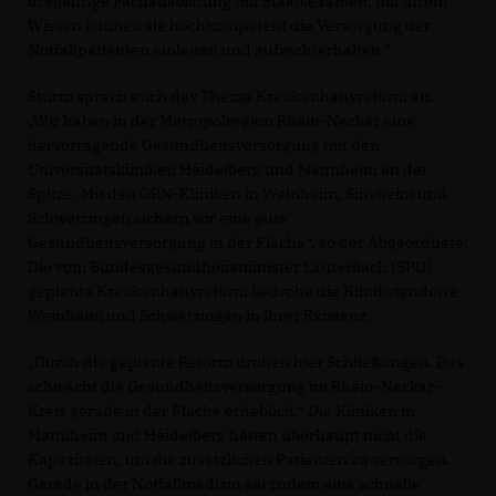
dreijährige Fachausbildung mit Staatsexamen, mit ihrem
Wissen können sie hochkompetent die Versorgung der
Notfallpatienten einleiten und aufrechterhalten.“
Sturm sprach auch das Thema Krankenhausreform an.
Wir haben in der Metropolregion Rhein-Neckar eine
hervorragende Gesundheitsversorgung mit den
Universitätskliniken Heidelberg und Mannheim an der
Spitze. Mit den GRN-Kliniken in Weinheim, Sinsheim und
Schwetzingen sichern wir eine gute
Gesundheitsversorgung in der Fläche“, so der Abgeordnete.
Die vom Bundesgesundheitsminister Lauterbach (SPD)
geplante Krankenhausreform bedrohe die Klinikstandorte
Weinheim und Schwetzingen in ihrer Existenz.
Durch die geplante Reform drohen hier Schließungen. Das
schwächt die Gesundheitsversorgung im Rhein-Neckar-
Kreis gerade in der Fläche erheblich.“ Die Kliniken in
Mannheim und Heidelberg hätten überhaupt nicht die
Kapazitäten, um die zusätzlichen Patienten zu versorgen.
Gerade in der Notfallmedizin sei zudem eine schnelle