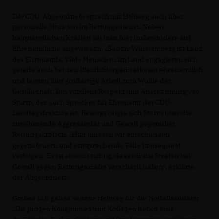
Der CDU-Abgeordnete sprach mit Hellweg auch über
personelle Situation im Rettungsdienst. Neben
hauptamtlichen Kräften sei man hier insbesondere auf
Ehrenamtliche angewiesen. „Baden-Württemberg ist Land
des Ehrenamts. Viele Menschen im Land engagieren sich
gerade auch bei den Blaulichtorganisationen ehrenamtlich
und leisten hier großartige Arbeit zum Wohle der
Gesellschaft. Das verdient Respekt und Anerkennung“, so
Sturm, der auch Sprecher für Ehrenamt der CDU-
Landtagsfraktion ist. Besorgt zeigte sich Sturm über die
zunehmende Aggressivität und Gewalt gegenüber
Rettungskräften. „Hier müssen wir entschlossen
gegensteuern und entsprechende Fälle konsequent
verfolgen. Es ist absolut richtig, dass wir die Strafen bei
Gewalt gegen Rettungskräfte verschärft haben“, erklärte
der Abgeordnete.
Großes Lob gab es seitens Hellweg für die Notfallsanitäter:
Die jungen Kolleginnen und Kollegen haben eine