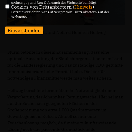
ordnungsgemäßen Gebrauch der Webseite benötigt.
Cookies von Drittanbietern (
Hinweis
)
Derzeit verzichten wir auf Scripte von Drittanbietern auf der
Webseite.
Einverstanden
Andreas Sturm MdL und Notarzt Heinrich Hellweg
Sturm betonte in diesem Zusammenhang, dass eine
optimale Ausstattung der Blaulichtorganisationen im Land
für die Landesregierung und das zuständige CDU-geführte
Innenministerium hohe Priorität habe. Die hierfür
notwendigen Finanzmittel werde man weiter sichern.
Hellweg berichtete ferner über die Notwendigkeit einer
Vergrößerung der Johanniter-Rettungswache. Hier sei man
auf der Suche nach geeigneten Flächen in der
Größenordnung von etwa 1.500 Quadratmetern im
Gewerbegebiet in Ketsch. Aktuell sei nur eine
Zwischenlösung möglich, da für eine zukunftsweisende
Lösung noch das passende Grundstück fehle.