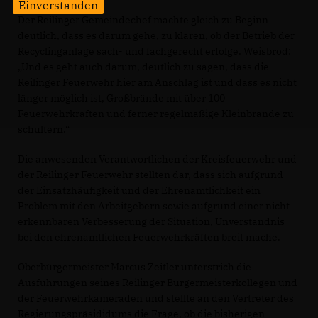
Einverstanden
Der Reilinger Gemeindechef machte gleich zu Beginn
deutlich, dass es darum gehe, zu klären, ob der Betrieb der
Recyclinganlage sach- und fachgerecht erfolge. Weisbrod:
Und es geht auch darum, deutlich zu sagen, dass die
Reilinger Feuerwehr hier am Anschlag ist und dass es nicht
länger möglich ist, Großbrände mit über 100
Feuerwehrkräften und ferner regelmäßige Kleinbrände zu
schultern.“
Die anwesenden Verantwortlichen der Kreisfeuerwehr und
der Reilinger Feuerwehr stellten dar, dass sich aufgrund
der Einsatzhäufigkeit und der Ehrenamtlichkeit ein
Problem mit den Arbeitgebern sowie aufgrund einer nicht
erkennbaren Verbesserung der Situation, Unverständnis
bei den ehrenamtlichen Feuerwehrkräften breit mache.
Oberbürgermeister Marcus Zeitler unterstrich die
Ausführungen seines Reilinger Bürgermeisterkollegen und
der Feuerwehrkameraden und stellte an den Vertreter des
Regierungspräsididums die Frage, ob die bisherigen