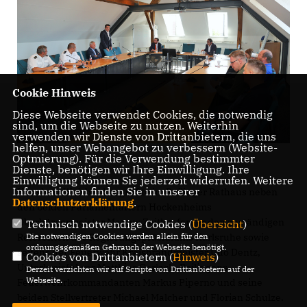
Cookie Hinweis
Diese Webseite verwendet Cookies, die notwendig
sind, um die Webseite zu nutzen. Weiterhin
verwenden wir Dienste von Drittanbietern, die uns
helfen, unser Webangebot zu verbessern (Website-
Optmierung). Für die Verwendung bestimmter
Dienste, benötigen wir Ihre Einwilligung. Ihre
Einwilligung können Sie jederzeit widerrufen. Weitere
Informationen finden Sie in unserer
Hausherr Weisbrod begrüßte im Reilinger Rathaus neben
Datenschutzerklärung
.
den beiden Parlamentariern Hockenheims
Oberbürgermeister Marcus Zeitler, ferner den zuständigen
Technisch notwendige Cookies (
Übersicht
)
Die notwendigen Cookies werden allein für den
Referenten des Regierungspräsidiums Karlsruhe sowie
ordnungsgemäßen Gebrauch der Webseite benötigt.
seitens der Feuerwehr Kreisbrandmeister Udo Dentz,
Cookies von Drittanbietern (
Hinweis
)
Unterkreisführer Matthias Gerlach, Reilingens
Derzeit verzichten wir auf Scripte von Drittanbietern auf der
Webseite.
Feuerwehrkommandanten Markus Piperno und seine
beiden Stellvertreter Michael Malcher und Florian Schulze.