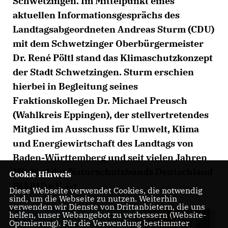
Schwetzingen. Im Mittelpunkt eines
aktuellen Informationsgesprächs des
Landtagsabgeordneten Andreas Sturm (CDU)
mit dem Schwetzinger Oberbürgermeister
Dr. René Pöltl stand das Klimaschutzkonzept
der Stadt Schwetzingen. Sturm erschien
hierbei in Begleitung seines
Fraktionskollegen Dr. Michael Preusch
(Wahlkreis Eppingen), der stellvertretendes
Mitglied im Ausschuss für Umwelt, Klima
und Energiewirtschaft des Landtags von
Baden-Württemberg und seit vielen Jahren
Mitglied des Naturschutzbunds Deutschland
Cookie Hinweis
(NABU) e.V. ist.
Diese Webseite verwendet Cookies, die notwendig
sind, um die Webseite zu nutzen. Weiterhin
verwenden wir Dienste von Drittanbietern, die uns
helfen, unser Webangebot zu verbessern (Website-
Optmierung). Für die Verwendung bestimmter