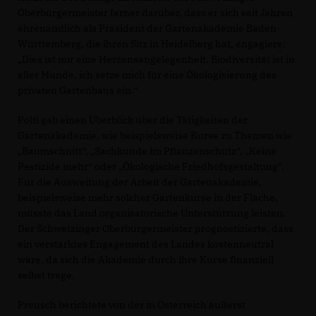
Oberbürgermeister ferner darüber, dass er sich seit Jahren
ehrenamtlich als Präsident der Gartenakademie Baden-
Württemberg, die ihren Sitz in Heidelberg hat, engagiere:
Dies ist mir eine Herzensangelegenheit. Biodiversität ist in
aller Munde, ich setze mich für eine Ökologisierung des
privaten Gartenbaus ein.“
Pöltl gab einen Überblick über die Tätigkeiten der
Gartenakademie, wie beispielsweise Kurse zu Themen wie
Baumschnitt“, „Sachkunde im Pflanzenschutz“, „Keine
Pestizide mehr“ oder „Ökologische Friedhofsgestaltung“.
Für die Ausweitung der Arbeit der Gartenakademie,
beispielsweise mehr solcher Gartenkurse in der Fläche,
müsste das Land organisatorische Unterstützung leisten.
Der Schwetzinger Oberbürgermeister prognostizierte, dass
ein verstärktes Engagement des Landes kostenneutral
wäre, da sich die Akademie durch ihre Kurse finanziell
selbst trage.
Preusch berichtete von der in Österreich äußerst