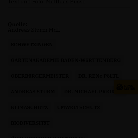
Text und Foto: Matthias Busse
Quelle:
Andreas Sturm MdL
SCHWETZINGEN
GARTENAKADEMIE BADEN-WüRTTEMBERG
OBERBüRGERMEISTER
DR. RENé PöLTL
ANDREAS STURM
DR. MICHAEL PREUSCH
KLIMASCHUTZ
UMWELTSCHUTZ
BIODIVERSITäT