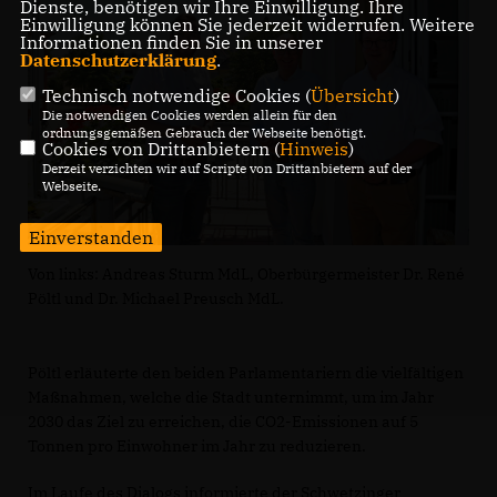
Dienste, benötigen wir Ihre Einwilligung. Ihre
Einwilligung können Sie jederzeit widerrufen. Weitere
Informationen finden Sie in unserer
Datenschutzerklärung
.
Technisch notwendige Cookies (
Übersicht
)
Die notwendigen Cookies werden allein für den
ordnungsgemäßen Gebrauch der Webseite benötigt.
Cookies von Drittanbietern (
Hinweis
)
Derzeit verzichten wir auf Scripte von Drittanbietern auf der
Webseite.
Einverstanden
Von links: Andreas Sturm MdL, Oberbürgermeister Dr. René
Pöltl und Dr. Michael Preusch MdL.
Pöltl erläuterte den beiden Parlamentariern die vielfältigen
Maßnahmen, welche die Stadt unternimmt, um im Jahr
2030 das Ziel zu erreichen, die CO2-Emissionen auf 5
Tonnen pro Einwohner im Jahr zu reduzieren.
Im Laufe des Dialogs informierte der Schwetzinger