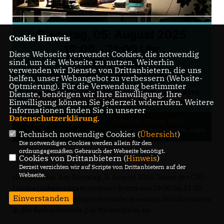
Cookie Hinweis
Diese Webseite verwendet Cookies, die notwendig
sind, um die Webseite zu nutzen. Weiterhin
verwenden wir Dienste von Drittanbietern, die uns
helfen, unser Webangebot zu verbessern (Website-
Optmierung). Für die Verwendung bestimmter
Dienste, benötigen wir Ihre Einwilligung. Ihre
Einwilligung können Sie jederzeit widerrufen. Weitere
Informationen finden Sie in unserer
Datenschutzerklärung
.
Technisch notwendige Cookies (
Übersicht
)
Die notwendigen Cookies werden allein für den
ordnungsgemäßen Gebrauch der Webseite benötigt.
Cookies von Drittanbietern (
Hinweis
)
Derzeit verzichten wir auf Scripte von Drittanbietern auf der
Webseite.
Hockenheim. Am Dienstag, 5. August 2025, bietet der CDU-
Landtagsabgeordnete Andreas Sturm von 19:00 bis 21:00
Einverstanden
Uhr eine Feierabendsprechstunde in seinem Wahlkreisbüro
in der Rathausstraße 2 in Hockenheim an.