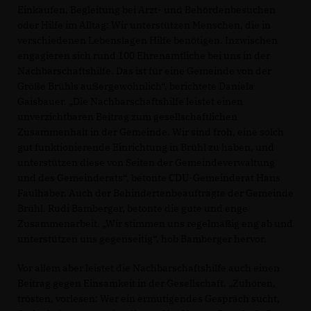
Einkaufen, Begleitung bei Arzt- und Behördenbesuchen
oder Hilfe im Alltag: Wir unterstützen Menschen, die in
verschiedenen Lebenslagen Hilfe benötigen. Inzwischen
engagieren sich rund 100 Ehrenamtliche bei uns in der
Nachbarschaftshilfe. Das ist für eine Gemeinde von der
Größe Brühls außergewöhnlich“, berichtete Daniela
Gaisbauer. „Die Nachbarschaftshilfe leistet einen
unverzichtbaren Beitrag zum gesellschaftlichen
Zusammenhalt in der Gemeinde. Wir sind froh, eine solch
gut funktionierende Einrichtung in Brühl zu haben, und
unterstützen diese von Seiten der Gemeindeverwaltung
und des Gemeinderats“, betonte CDU-Gemeinderat Hans
Faulhaber. Auch der Behindertenbeauftragte der Gemeinde
Brühl, Rudi Bamberger, betonte die gute und enge
Zusammenarbeit. „Wir stimmen uns regelmäßig eng ab und
unterstützen uns gegenseitig“, hob Bamberger hervor.
Vor allem aber leistet die Nachbarschaftshilfe auch einen
Beitrag gegen Einsamkeit in der Gesellschaft. „Zuhören,
trösten, vorlesen: Wer ein ermutigendes Gespräch sucht,