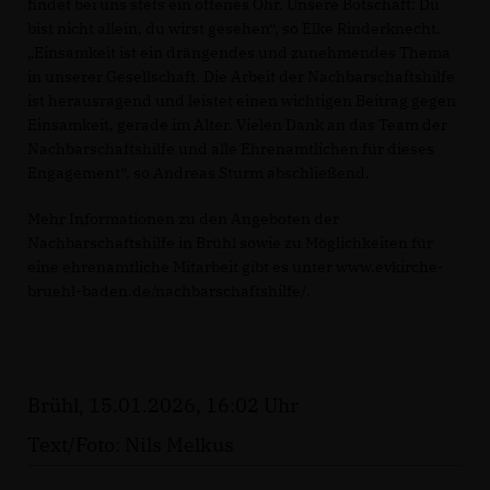
findet bei uns stets ein offenes Ohr. Unsere Botschaft: Du
bist nicht allein, du wirst gesehen“, so Elke Rinderknecht.
Einsamkeit ist ein drängendes und zunehmendes Thema
in unserer Gesellschaft. Die Arbeit der Nachbarschaftshilfe
ist herausragend und leistet einen wichtigen Beitrag gegen
Einsamkeit, gerade im Alter. Vielen Dank an das Team der
Nachbarschaftshilfe und alle Ehrenamtlichen für dieses
Engagement“, so Andreas Sturm abschließend.
Mehr Informationen zu den Angeboten der
Nachbarschaftshilfe in Brühl sowie zu Möglichkeiten für
eine ehrenamtliche Mitarbeit gibt es unter www.evkirche-
bruehl-baden.de/nachbarschaftshilfe/.
Brühl, 15.01.2026, 16:02 Uhr
Text/Foto: Nils Melkus