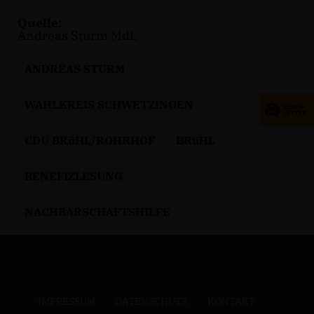
Quelle:
Andreas Sturm MdL
ANDREAS STURM
WAHLKREIS SCHWETZINGEN
CDU BRüHL/ROHRHOF
BRüHL
BENEFIZLESUNG
NACHBARSCHAFTSHILFE
IMPRESSUM
DATENSCHUTZ
KONTAKT