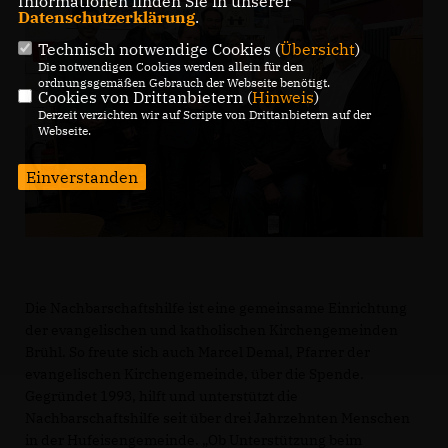
Informationen finden Sie in unserer
Datenschutzerklärung
.
Technisch notwendige Cookies (
Übersicht
)
Die notwendigen Cookies werden allein für den
ordnungsgemäßen Gebrauch der Webseite benötigt.
Cookies von Drittanbietern (
Hinweis
)
Derzeit verzichten wir auf Scripte von Drittanbietern auf der
Webseite.
Einverstanden
Die Nachbarschaftshilfe ist eine gemeinsame Einrichtung
der evangelischen und katholischen Kirchengemeinden
Brühl. So freute sich auch Marcel Demal, Pfarrer der
evangelischen Kirchengemeinde, über die Spende.
Gegründet 1993, hilft und unterstützt die
Nachbarschaftshilfe seit über drei Jahrzehnten Menschen
in der Hufeisengemeinde. „Ob Unterstützung beim