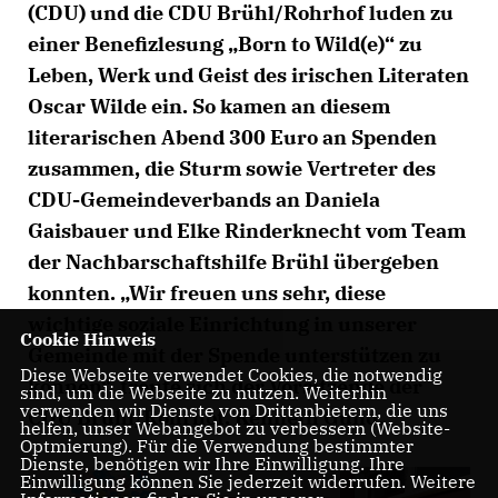
(CDU) und die CDU Brühl/Rohrhof luden zu
einer Benefizlesung „Born to Wild(e)“ zu
Leben, Werk und Geist des irischen Literaten
Oscar Wilde ein. So kamen an diesem
literarischen Abend 300 Euro an Spenden
zusammen, die Sturm sowie Vertreter des
CDU-Gemeindeverbands an Daniela
Gaisbauer und Elke Rinderknecht vom Team
der Nachbarschaftshilfe Brühl übergeben
konnten. „Wir freuen uns sehr, diese
wichtige soziale Einrichtung in unserer
Cookie Hinweis
Gemeinde mit der Spende unterstützen zu
Diese Webseite verwendet Cookies, die notwendig
können“, freute sich der Vorsitzende der
sind, um die Webseite zu nutzen. Weiterhin
verwenden wir Dienste von Drittanbietern, die uns
CDU Brühl/Rohrhof, Kenneth Gund.
helfen, unser Webangebot zu verbessern (Website-
Optmierung). Für die Verwendung bestimmter
Dienste, benötigen wir Ihre Einwilligung. Ihre
Einwilligung können Sie jederzeit widerrufen. Weitere