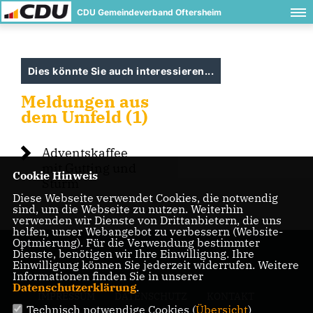
CDU Gemeindeverband Oftersheim
Dies könnte Sie auch interessieren...
Meldungen aus
dem Umfeld (1)
Adventskaffee
mit Gutting und
Cookie Hinweis
Sturm
Diese Webseite verwendet Cookies, die notwendig
sind, um die Webseite zu nutzen. Weiterhin
verwenden wir Dienste von Drittanbietern, die uns
helfen, unser Webangebot zu verbessern (Website-
Optmierung). Für die Verwendung bestimmter
Dienste, benötigen wir Ihre Einwilligung. Ihre
Einwilligung können Sie jederzeit widerrufen. Weitere
Informationen finden Sie in unserer
Datenschutzerklärung
.
IMPRESSUM
DATENSCHUTZ
KONTAKT
Technisch notwendige Cookies (
Übersicht
)