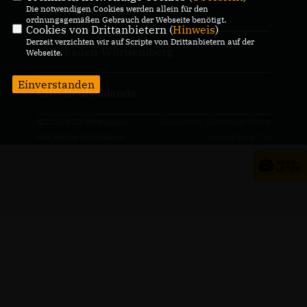
Die notwendigen Cookies werden allein für den
CDU Rhein-Neckar
ordnungsgemäßen Gebrauch der Webseite benötigt.
Cookies von Drittanbietern (
Hinweis
)
Derzeit verzichten wir auf Scripte von Drittanbietern auf der
CDU Baden-Württemberg
Webseite.
Einverstanden
CDU Deutschlands
@2026 CDU Oftersheim
Realisation: Sharkness Media
Alle Rechte vorbehalten.
GmbH & Co. KG