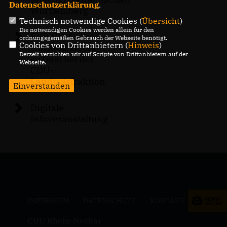
Datenschutzerklärung
.
Württemberg
Technisch notwendige Cookies (
Übersicht
)
Die notwendigen Cookies werden allein für den
EVP-Chef
ordnungsgemäßen Gebrauch der Webseite benötigt.
Cookies von Drittanbietern (
Hinweis
)
Manfred Weber
Derzeit verzichten wir auf Scripte von Drittanbietern auf der
zu Gast bei der
Webseite.
CDU-
Landtagsfraktion
Einverstanden
Digitale
Infoveranstaltung
IMPRESSUM
DATENSCHUTZ
KONTAKT
CDU Rhein-Neckar