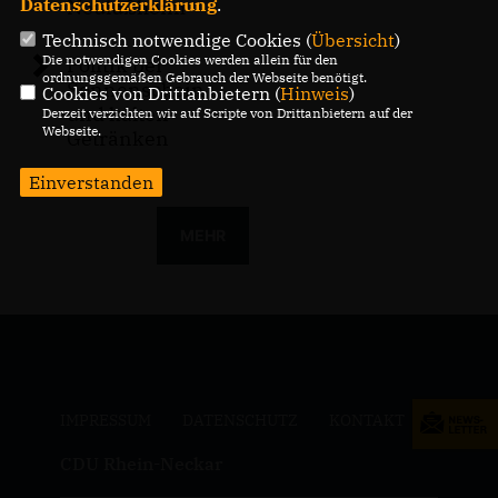
Datenschutzerklärung
.
Neulußheim
Technisch notwendige Cookies (
Übersicht
)
Die notwendigen Cookies werden allein für den
Politik bei
ordnungsgemäßen Gebrauch der Webseite benötigt.
Sonnenschein
Cookies von Drittanbietern (
Hinweis
)
und kalten
Derzeit verzichten wir auf Scripte von Drittanbietern auf der
Webseite.
Getränken
Einverstanden
MEHR
IMPRESSUM
DATENSCHUTZ
KONTAKT
CDU Rhein-Neckar