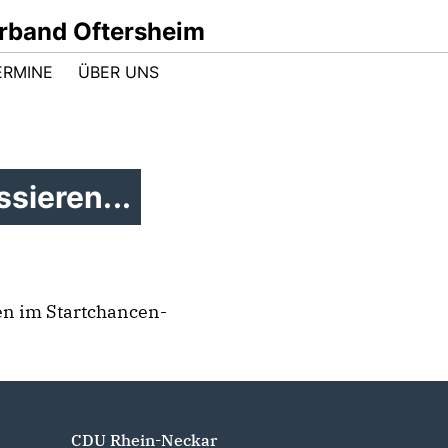
band Oftersheim
ERMINE
ÜBER UNS
sieren...
en im Startchancen-
CDU Rhein-Neckar