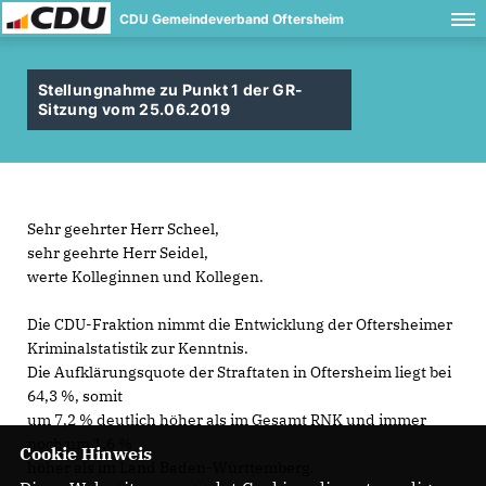
CDU Gemeindeverband Oftersheim
Stellungnahme zu Punkt 1 der GR-
Sitzung vom 25.06.2019
Sehr geehrter Herr Scheel,
sehr geehrte Herr Seidel,
werte Kolleginnen und Kollegen.
Die CDU-Fraktion nimmt die Entwicklung der Oftersheimer
Kriminalstatistik zur Kenntnis.
Die Aufklärungsquote der Straftaten in Oftersheim liegt bei
64,3 %, somit
um 7,2 % deutlich höher als im Gesamt RNK und immer
noch um 1,6 %
Cookie Hinweis
höher als im Land Baden-Württemberg.