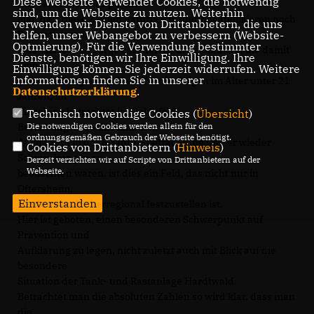
Diese Webseite verwendet Cookies, die notwendig
Das sehen wir sehr positiv.
sind, um die Webseite zu nutzen. Weiterhin
Man darf diese Zahlen natürlich weder Bagatellisieren noch
verwenden wir Dienste von Drittanbietern, die uns
Dramatisieren.
helfen, unser Webangebot zu verbessern (Website-
Optmierung). Für die Verwendung bestimmter
Was uns jedoch Sorge bereitet, ist der Anteil und die damit
Dienste, benötigen wir Ihre Einwilligung. Ihre
einher
Einwilligung können Sie jederzeit widerrufen. Weitere
Informationen finden Sie in unserer
gehende Steigerung der Tatverdächtigen im Alter unter 21
Datenschutzerklärung
.
Jahren, im
Einzelnen betrachtet im Deliktfeld
Technisch notwendige Cookies (
Übersicht
)
Betäubungsmittelkriminalität.
Die notwendigen Cookies werden allein für den
ordnungsgemäßen Gebrauch der Webseite benötigt.
Auch wenn in der 5-Jahres-Betrachtung immer wieder
Cookies von Drittanbietern (
Hinweis
)
Schwankungen zu
Derzeit verzichten wir auf Scripte von Drittanbietern auf der
Webseite.
beobachten waren, ist dies ein Feld, das nicht nur in
Oftersheim,
Einverstanden
sondern auch überregional festzustellen ist.
Hier ist geboten, einen besonderen Schwerpunkt auf
Prävention und
Aufklärung zu legen, nicht zuletzt auch mit Blick auf die
besondere
Situation der Tank- und Rastanlage Hardtwald.
Betrachtet man die absoluten Zahlen so wird klar, dass man
die