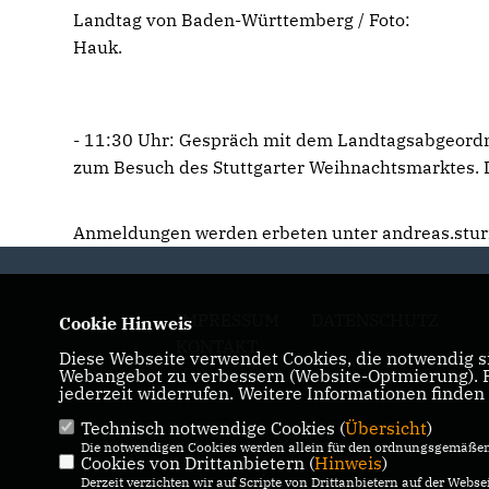
Landtag von Baden-Württemberg / Foto:
Hauk.
- 11:30 Uhr: Gespräch mit dem Landtagsabgeordn
zum Besuch des Stuttgarter Weihnachtsmarktes. D
Anmeldungen werden erbeten unter andreas.stu
IMPRESSUM
DATENSCHUTZ
Cookie Hinweis
KONTAKT
Diese Webseite verwendet Cookies, die notwendig si
Webangebot zu verbessern (Website-Optmierung). Fü
jederzeit widerrufen. Weitere Informationen finden
Technisch notwendige Cookies (
Übersicht
)
Die notwendigen Cookies werden allein für den ordnungsgemäßen 
Cookies von Drittanbietern (
Hinweis
)
Derzeit verzichten wir auf Scripte von Drittanbietern auf der Websei