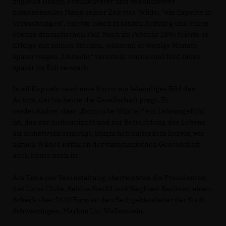
zugleich Dandy, Familienvater und bekanntester
homosexueller Mann seiner Zeit war. Wilde, "ein Experte in
Versuchungen", erlebte einen rasanten Aufstieg und einen
ebenso dramatischen Fall: Noch im Februar 1895 feierte er
Erfolge mit seinen Stücken, während er wenige Monate
später wegen „Unzucht“ verurteilt wurde und fünf Jahre
später im Exil verstarb.
In elf Kapiteln zeichnete Sturm ein lebendiges Bild des
Autors, der bis heute die Gesellschaft prägt. Er
verdeutlichte, dass „Born to be Wild(e)“ ein Lebensgefühl
ist, das zur Authentizität und zur Betrachtung des Lebens
als Kunstwerk ermutigt. Sturm hob außerdem hervor, wie
aktuell Wildes Kritik an der viktorianischen Gesellschaft
auch heute noch ist.
Am Ende der Veranstaltung überreichten die Präsidenten
der Lions Clubs, Sabine Stechl und Siegfried Beichter, einen
Scheck über 2440 Euro an den Sachgebietsleiter der Stadt
Schwetzingen, Markus Liu-Wallenwein.