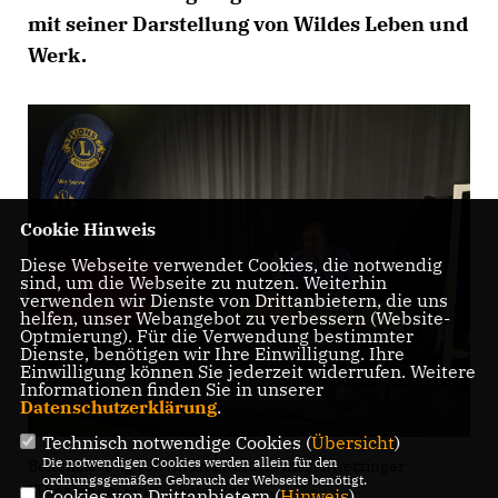
mit seiner Darstellung von Wildes Leben und
Werk.
Cookie Hinweis
Diese Webseite verwendet Cookies, die notwendig
sind, um die Webseite zu nutzen. Weiterhin
verwenden wir Dienste von Drittanbietern, die uns
helfen, unser Webangebot zu verbessern (Website-
Optmierung). Für die Verwendung bestimmter
Dienste, benötigen wir Ihre Einwilligung. Ihre
Einwilligung können Sie jederzeit widerrufen. Weitere
Informationen finden Sie in unserer
Datenschutzerklärung
.
Technisch notwendige Cookies (
Übersicht
)
Die notwendigen Cookies werden allein für den
Benefizlesung von Andreas Sturm im Schwetzinger
ordnungsgemäßen Gebrauch der Webseite benötigt.
"Theater am Puls". / Foto: Enke
Cookies von Drittanbietern (
Hinweis
)