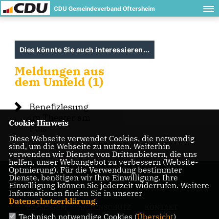
CDU Gemeindeverband Oftersheim
Dies könnte Sie auch interessieren...
Meldungen aus
dem Umfeld (1)
Benefizlesung
im Theater am
Cookie Hinweis
Puls
Diese Webseite verwendet Cookies, die notwendig
sind, um die Webseite zu nutzen. Weiterhin
verwenden wir Dienste von Drittanbietern, die uns
helfen, unser Webangebot zu verbessern (Website-
Optmierung). Für die Verwendung bestimmter
Dienste, benötigen wir Ihre Einwilligung. Ihre
Einwilligung können Sie jederzeit widerrufen. Weitere
Informationen finden Sie in unserer
Datenschutzerklärung
.
IMPRESSUM
DATENSCHUTZ
KONTAKT
Technisch notwendige Cookies (
Übersicht
)