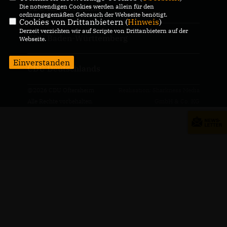
Die notwendigen Cookies werden allein für den
CDU Rhein-Neckar
ordnungsgemäßen Gebrauch der Webseite benötigt.
Cookies von Drittanbietern (
Hinweis
)
Derzeit verzichten wir auf Scripte von Drittanbietern auf der
CDU Baden-Württemberg
Webseite.
Einverstanden
CDU Deutschlands
@2026 CDU Oftersheim
Realisation: Sharkness Media
Alle Rechte vorbehalten.
GmbH & Co. KG