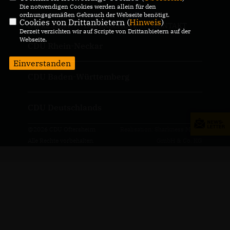
Die notwendigen Cookies werden allein für den
ordnungsgemäßen Gebrauch der Webseite benötigt.
Cookies von Drittanbietern (
Hinweis
)
IMPRESSUM
DATENSCHUTZ
KONTAKT
Derzeit verzichten wir auf Scripte von Drittanbietern auf der
Webseite.
CDU Rhein-Neckar
Einverstanden
CDU Baden-Württemberg
CDU Deutschlands
@2026 CDU Oftersheim
Realisation: Sharkness Media
Alle Rechte vorbehalten.
GmbH & Co. KG