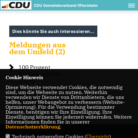
CDU Gemeindeverband Oftersheim
Dies könnte Sie auch interessieren...
Meldungen aus
dem Umfeld (2)
100 Prozent
Rückenwind für
Cookie Hinweis
Sturm
Diese Webseite verwendet Cookies, die notwendig
sind, um die Webseite zu nutzen. Weiterhin
BildungsDialog
verwenden wir Dienste von Drittanbietern, die uns
helfen, unser Webangebot zu verbessern (Website-
in Plankstadt
Optmierung). Für die Verwendung bestimmter
Dienste, benötigen wir Ihre Einwilligung. Ihre
Einwilligung können Sie jederzeit widerrufen. Weitere
Informationen finden Sie in unserer
Datenschutzerklärung
.
Technisch notwendige Cookies (
Übersicht
)